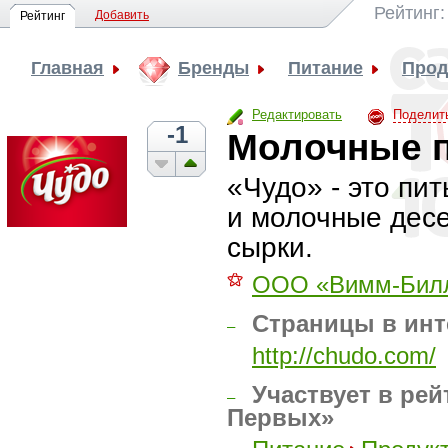
Рейтинг
Добавить
Рейтинг
Главная
Бренды
Питание
Прод
Редактировать
Поделит
-1
Молочные п
«Чудо» - это пи
и молочные десе
сырки.
⚝
ООО «Вимм-Билл
Страницы в инт
–
http://chudo.com/
Участвует в рей
–
Первых»