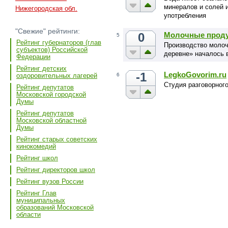
минералов и солей 
Нижегородская обл.
употребления
"Свежие" рейтинги:
0
Молочные проду
5
Рейтинг губернаторов (глав
Производство молоч
субъектов) Российской
деревне» началось в
Федерации
Рейтинг детских
-1
LegkoGovorim.ru
6
оздоровительных лагерей
Студия разговорного
Рейтинг депутатов
Московской городской
Думы
Рейтинг депутатов
Московской областной
Думы
Рейтинг старых советских
кинокомедий
Рейтинг школ
Рейтинг директоров школ
Рейтинг вузов России
Рейтинг Глав
муниципальных
образований Московской
области