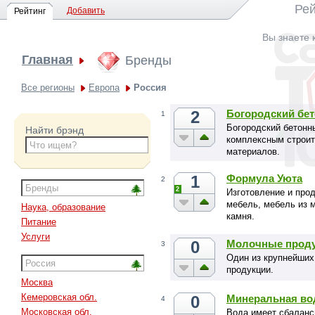
Рей
Добавить
Рейтинг
Вы знаете 
Главная
Бренды
Все регионы
Европа
Россия
2
Богородский бе
1
Богородский бетонн
Найти брэнд
комплексным строит
материалов.
1
Формула Уюта
2
2
Изготовление и про
мебель, мебель из 
Наука, образование
камня.
Питание
Услуги
0
Молочные проду
3
Один из крупнейших
продукции.
Москва
Кемеровская обл.
0
Минеральная во
4
Московская обл.
Вода имеет сбаланс