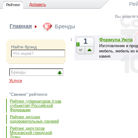
Рей
Добавить
Рейтинг
Вы знаете 
Главная
Бренды
1
Формула Уюта
1
2
Изготовление и про
Найти брэнд
мебель, мебель из 
камня.
Услуги
"Свежие" рейтинги:
Рейтинг губернаторов (глав
субъектов) Российской
Федерации
Рейтинг детских
оздоровительных лагерей
Рейтинг депутатов
Московской городской
Думы